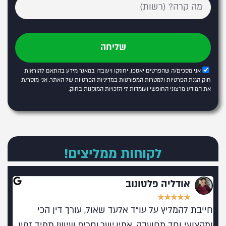
שליחה
אני מסכים/ה שהפרטים יאספו, יחוזקו ויעובדו במאגר מידע בהתאם להוראות
חוק הגנת הפרטיות ולמטרות המפורטות
במדיניות הפרטיות של האתר
. אני מוסר/ת
את המידע מרצוני החופשי ועומדות לי הזכויות המוקנות בחוק.
לקוחות ממליצים!
אודליה פלטונוב
★
★
★
★
★
חייבת להמליץ על עו"ד אלעד שאול, עורך דין הכי
מומל
ומקצועי וחד מחשבה, אמין,ישר,וחריף שיש! תמיד זמין
בעו