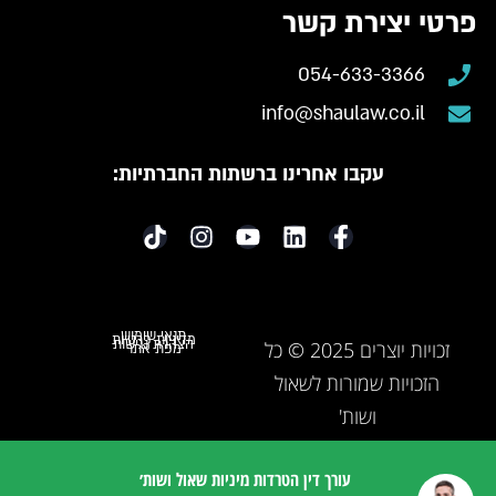
פרטי יצירת קשר
054-633-3366
info@shaulaw.co.il
עקבו אחרינו ברשתות החברתיות:
תנאי שימוש
מדיניות פרטיות
הצהרת נגישות
זכויות יוצרים 2025 © כל
מפת אתר
הזכויות שמורות לשאול
ושות'
עורך דין הטרדות מיניות שאול ושות׳