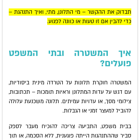
תבדוק את ההקשר – מי התלונן, מתי, ואיך התנהגת –
כדי להבין אם זו טעות או כוונה לפגוע.
איך המשטרה ובתי המשפט
פועלים?
המשטרה חוקרת תלונות על הטרדה מינית ביסודיות,
עם דגש על עדות המתלונן וראיות תומכות – תכתובות,
צילומי מסך, או עדויות עמיתים. תלונה משכנעת עלולה
להוביל למעצר זמני או הגבלות.
בבית משפט, התביעה צריכה להוכיח מעבר לספק
סביר שההתנהגות הייתה פוגענית, ללא הסכמה, או תוך