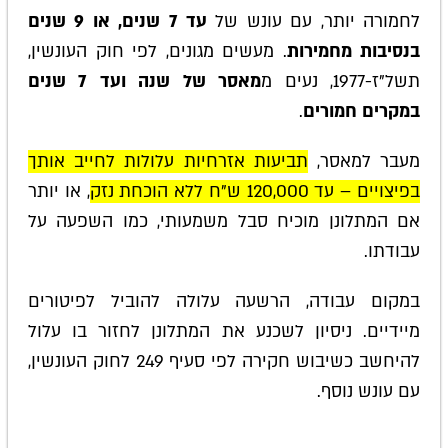
לחמורה יותר, עם עונש של
עד 7 שנים, או 9 שנים
בנסיבות מחמירות
. מעשים מגונים, לפי חוק העונשין,
תשל"ז-1977, נעים מ
מאסר של שנה ועד 7 שנים
במקרים חמורים
.
מעבר למאסר,
תביעות אזרחיות עלולות לחייב אותך
בפיצויים – עד 120,000 ש"ח ללא הוכחת נזק
, או יותר
אם המתלונן מוכיח סבל משמעותי, כמו השפעה על
עבודתו.
במקום עבודה, הרשעה עלולה להוביל לפיטורים
מיידיים. ניסיון לשכנע את המתלונן לחזור בו עלול
להיחשב כשיבוש חקירה לפי סעיף 249 לחוק העונשין,
עם עונש נוסף.