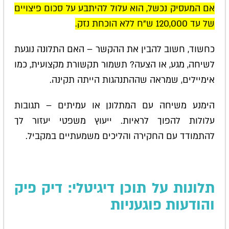
אם המעסיק נכשל, הוא עלול להיתבע על סכום פיצויים
של עד 120,000 ש"ח ללא הוכחת נזק.
כחשוד, חשוב להבין את ההקשר – האם התלונה נוגעת
לשיחה, מגע, או הצעה? תשמור תקשורת מקצועית, כמו
אימיילים, שמראה שההתנהגות הייתה תקינה.
הימנע משיחה עם המתלונן או עמיתים – תגובות
עלולות להפוך לראיות. ייעוץ משפטי יעזור לך
להתמודד עם החקירה והליכים משמעתיים במקביל.
תלונות על תוכן דיגיטלי: דיק פיק
והודעות פוגעניות