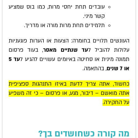
עובדים תחת יחסי מרות, כמו בוס שמציע
קשר מיני.
תלמידים תחת מרות מורה או מדריך.
העונשים תלויים בחומרה: הצעות או הערות פוגעניות
עלולות להוביל ל
עד שנתיים מאסר
, בעוד פרסום
תמונה מינית או סחיטה באיומים עשויים להגיע ל
עד 5
או 7 שנים
, בהתאמה.
כחשוד, אתה צריך לדעת באיזו התנהגות ספציפית
אתה מואשם – דיבור, מגע, או פרסום – כי זה משפיע
על החקירה.
מה קורה כשחושדים בך?