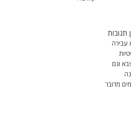
 תגובות
 עבירה
יות
בא וגם
נה
ים מדובר