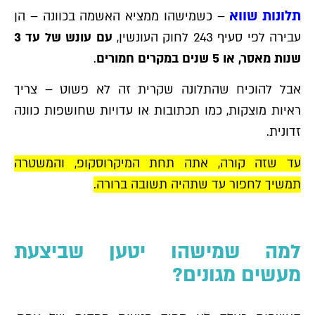
תלונות שווא
– כשמישהו ממציא האשמה בכוונה – הן
עבירה לפי סעיף 243 לחוק העונשין,
עם עונש של עד 3
שנות מאסר, או 5 שנים במקרים חמורים
.
אבל להוכיח שהתלונה שקרית זה לא פשוט – צריך
ראיות מוצקות, כמו תכתובות או עדויות שחושפות כוונה
זדונית.
עד שזה קורה, אתה תחת המיקרוסקופ, והמשטרה
תמשיך לחפור עד שתהיה תשובה ברורה.
למה שמישהו יטען שביצעת
מעשים מגונים?