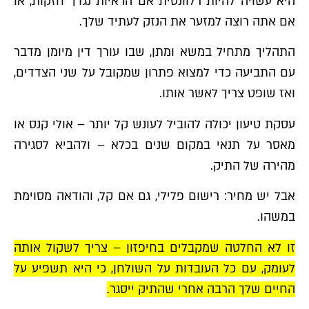
היא עשויה להיות רלוונטית אם הראיות נגדך חזקות, או
אם אתה רוצה למזער את הנזק לעתיד שלך.
התהליך מתחיל במשא ומתן, שבו עורך דין מיומן מדבר
עם התביעה כדי למצוא פתרון שמקובל על שני הצדדים,
ואז שופט צריך לאשר אותו.
עסקת טיעון יכולה להוביל לעונש קל יותר – אולי קנס או
מאסר על תנאי במקום שנים בכלא – ולהביא לסגירה
מהירה של התיק.
אבל יש מחיר: רישום פלילי, גם אם קל, והודאה מסוימת
במשהו.
זו לא החלטה שמקבלים בחיפזון – צריך לשקול אותה
לעומק, עם כל העובדות על השולחן, כי היא תשפיע על
החיים שלך הרבה אחרי שהתיק ייסגר.