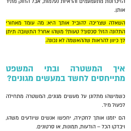
הזיכרונות מתעמעמים והראיות נעלמות, אבל החוק מתיר
אותן.
השאלה שצריכה להוביל אותך היא: מה עומד מאחורי
התלונה הזו? סכסוך? טעות? משהו אחר? התשובה תיתן
לך כיוון להראות שההאשמה לא נכונה.
איך המשטרה ובתי המשפט
מתייחסים לחשד במעשים מגונים?
כשמישהו מתלונן על מעשים מגונים, המשטרה מתחילה
לפעול מיד.
הם יזמנו אותך לחקירה, יחפשו אנשים שיודעים משהו,
ויבדקו הכל – הודעות, תמונות, או סרטונים.