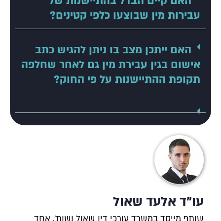
האם קיים הבדל בהתיישנות של
עבירות מין שבוצעו כלפי קטינים?
האם ייתכן מצב בו ניתן להגיש כתב
אישום בגין עבירת מין גם לאחר שחלפה
תקופת ההתיישנות על פי החוק?
עו"ד אלעד שאול
שותף מייסד במשרד עורכי דין שאול ושות', אחד