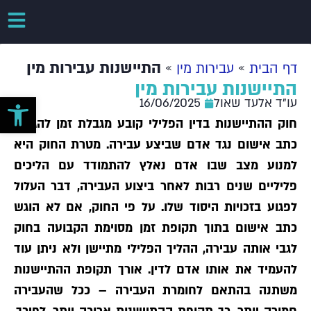
»
»
התיישנות עבירות מין
דף הבית
עבירות מין
התיישנות עבירות מין
פתח סרגל 
עו"ד אלעד שאול
16/06/2025
חוק ההתיישנות בדין הפלילי קובע מגבלת זמן להגשת
כתב אישום נגד אדם שביצע עבירה. מטרת החוק היא
למנוע מצב שבו אדם נאלץ להתמודד עם הליכים
פליליים שנים רבות לאחר ביצוע העבירה, דבר העלול
לפגוע בזכויות היסוד שלו. על פי החוק, אם לא הוגש
כתב אישום בתוך תקופת זמן מסוימת הקבועה בחוק
לגבי אותה עבירה, ההליך הפלילי מתיישן ולא ניתן עוד
להעמיד את אותו אדם לדין. אורך תקופת ההתיישנות
משתנה בהתאם לחומרת העבירה – ככל שהעבירה