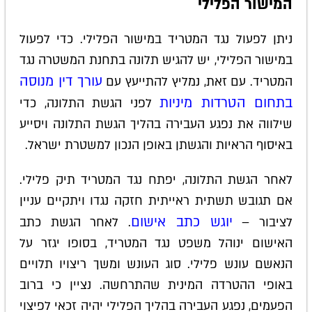
המישור הפלילי
ניתן לפעול נגד המטריד במישור הפלילי. כדי לפעול
במישור הפלילי, יש להגיש תלונה בתחנת המשטרה נגד
עורך דין מנוסה
המטריד. עם זאת, נמליץ להתייעץ עם
בתחום הטרדות מיניות
לפני הגשת התלונה, כדי
שילווה את נפגע העבירה בהליך הגשת התלונה ויסייע
באיסוף הראיות והגשתן באופן הנכון למשטרת ישראל.
לאחר הגשת התלונה, יפתח נגד המטריד תיק פלילי.
אם תגובש תשתית ראייתית חזקה נגדו ויתקיים עניין
יוגש כתב אישום
לציבור –
. לאחר הגשת כתב
האישום ינוהל משפט נגד המטריד, בסופו יגזר על
הנאשם עונש פלילי. סוג העונש ומשך ריצויו תלויים
באופי ההטרדה המינית שהתרחשה. נציין כי ברוב
הפעמים, נפגע העבירה בהליך הפלילי יהיה זכאי לפיצוי