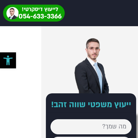
לייעוץ דיסקרטי!
054-633-3366
פתח סרגל 
ייעוץ משפטי שווה זהב!