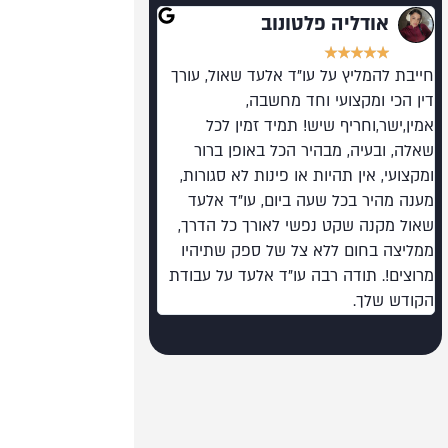
אודליה פלטונוב
רועי גלילי
★
★
★
★
★
★
★
★
★
★
חייבת להמליץ על עו"ד אלעד שאול, עורך
מומלץ בחום. מקצוען על 
דין הכי ומקצועי וחד מחשבה,
רמה כזו בעולם המשפט 
אמין,ישר,וחריף שיש! תמיד זמין לכל
שאלה, ובעיה, מבהיר הכל באופן ברור
ומקצועי, אין תהיות או פינות לא סגורות,
מענה מהיר בכל שעה ביום, עו"ד אלעד
שאול מקנה שקט נפשי לאורך כל הדרך,
ממליצה בחום ללא צל של ספק שתיהיו
מרוצים!. תודה רבה עו"ד אלעד על עבודת
הקודש שלך.