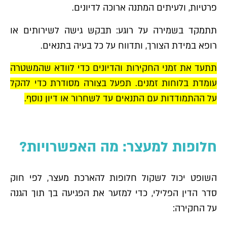
פרטיות, ולעיתים המתנה ארוכה לדיונים.
תתמקד בשמירה על רוגע: תבקש גישה לשירותים או
רופא במידת הצורך, ותדווח על כל בעיה בתנאים.
תתעד את זמני החקירות והדיונים כדי לוודא שהמשטרה
עומדת בלוחות זמנים. תפעל בצורה מסודרת כדי להקל
על ההתמודדות עם התנאים עד לשחרור או דיון נוסף.
חלופות למעצר: מה האפשרויות?
השופט יכול לשקול חלופות להארכת מעצר, לפי
חוק
סדר הדין הפלילי
, כדי למזער את הפגיעה בך תוך הגנה
על החקירה: