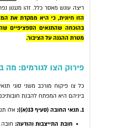
ריצה עונש מאסר כלל. זהו מנגנון נפר
הזו חיונית, כי היא ממקדת את המ
בהוכחה שהתנאים הספציפיים שהוט
מטרת ההגנה על הציבור.
פירוק הצו לגורמים: מה 
ביניהם היא המפתח להבנת חובותיכם
1. תנאי החובה (סעיף 13(א)):
אלו תנא
חובת התייצבות והודעה:
חובה ל