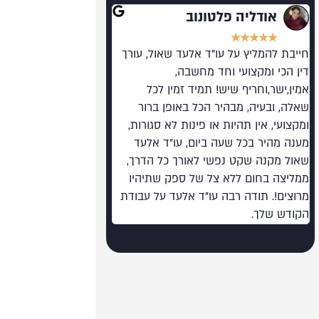
אודליה פלטונוב
רועי גלילי
★
★
★
★
★
★
★
★
★
★
חייבת להמליץ על עו"ד אלעד שאול, עורך
מומלץ בחום. מקצוען על 
דין הכי ומקצועי וחד מחשבה,
רמה כזו בעולם המשפט 
אמין,ישר,וחריף שיש! תמיד זמין לכל
שאלה, ובעיה, מבהיר הכל באופן ברור
ומקצועי, אין תהיות או פינות לא סגורות,
מענה מהיר בכל שעה ביום, עו"ד אלעד
שאול מקנה שקט נפשי לאורך כל הדרך,
ממליצה בחום ללא צל של ספק שתיהיו
מרוצים!. תודה רבה עו"ד אלעד על עבודת
הקודש שלך.