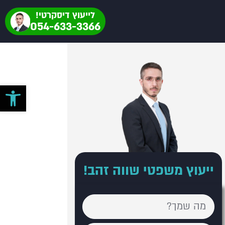
לייעוץ דיסקרטי!
054-633-3366
פתח סרגל 
ייעוץ משפטי שווה זהב!