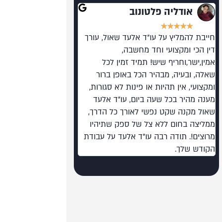
אודליה פלטונוב
רועי גלילי
★
★
★
★
★
★
★
★
★
★
חייבת להמליץ על עו"ד אלעד שאול, עורך
מומלץ בחום. מקצוען על 
דין הכי ומקצועי וחד מחשבה,
רמה כזו בעולם המשפט 
אמין,ישר,וחריף שיש! תמיד זמין לכל
שאלה, ובעיה, מבהיר הכל באופן ברור
ומקצועי, אין תהיות או פינות לא סגורות,
מענה מהיר בכל שעה ביום, עו"ד אלעד
שאול מקנה שקט נפשי לאורך כל הדרך,
ממליצה בחום ללא צל של ספק שתיהיו
מרוצים!. תודה רבה עו"ד אלעד על עבודת
הקודש שלך.