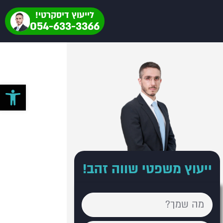
לייעוץ דיסקרטי!
054-633-3366
פתח סרגל 
ייעוץ משפטי שווה זהב!