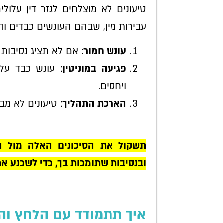
טיעונים לא מוצלחים לגזר דין עלול
עבירות מין, שבהם העונשים כבדים וה
עונש חמור
: אם לא תציג נסיבות
פגיעה במוניטין
: עונש כבד על
ויחסים.
הארכת התהליך
: טיעונים לא מב
תשקול את הסיכונים האלה מול הי
ובנסיבות שתומכות בך, כדי לשכנע א
איך תתמודד עם הלחץ והה