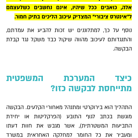
אלה, כואבים ככל שיהיו, אינם נחשבים כשלעצמם
ל"אינטרס ציבורי" המצדיק עיכוב הליכים בתיק חמור.
נוסף על כך, למתלוננים יש זכות להביע את עמדתם,
והתנגדותם לעיכוב מהווה שיקול כבד משקל נגד קבלת
הבקשה.
כיצד המערכת המשפטית
מתייחסת לבקשה כזו?
התהליך הוא בירוקרטי ומתנהל מאחורי הקלעים. הבקשה
מוגשת בכתב לגוף התובע (הפרקליטות או יחידת
התביעות המשטרתית), אשר מגבש את חוות דעתו
ומעביר את כל החומר למחלקה האחראית במשרד