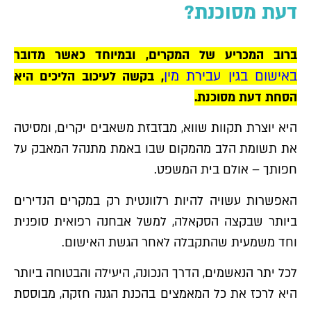
דעת מסוכנת?
ברוב המכריע של המקרים, ובמיוחד כאשר מדובר
באישום בגין עבירת מין
, בקשה לעיכוב הליכים היא
הסחת דעת מסוכנת.
היא יוצרת תקוות שווא, מבזבזת משאבים יקרים, ומסיטה
את תשומת הלב מהמקום שבו באמת מתנהל המאבק על
חפותך – אולם בית המשפט.
האפשרות עשויה להיות רלוונטית רק במקרים הנדירים
ביותר שבקצה הסקאלה, למשל אבחנה רפואית סופנית
וחד משמעית שהתקבלה לאחר הגשת האישום.
לכל יתר הנאשמים, הדרך הנכונה, היעילה והבטוחה ביותר
היא לרכז את כל המאמצים בהכנת הגנה חזקה, מבוססת