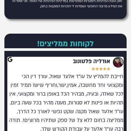
חוק הגנת הפרטיות ולמטרות המפורטות
במדיניות הפרטיות של האתר
. אני מוסר/ת
את המידע מרצוני החופשי ועומדות לי הזכויות המוקנות בחוק.
לקוחות ממליצים!
אודליה פלטונוב
★
★
★
★
★
חייבת להמליץ על עו"ד אלעד שאול, עורך דין הכי
מומל
ומקצועי וחד מחשבה, אמין,ישר,וחריף שיש! תמיד זמין
בעו
לכל שאלה, ובעיה, מבהיר הכל באופן ברור ומקצועי, אין
תהיות או פינות לא סגורות, מענה מהיר בכל שעה ביום,
עו"ד אלעד שאול מקנה שקט נפשי לאורך כל הדרך,
ממליצה בחום ללא צל של ספק שתיהיו מרוצים!. תודה
רבה עו"ד אלעד על עבודת הקודש שלך.