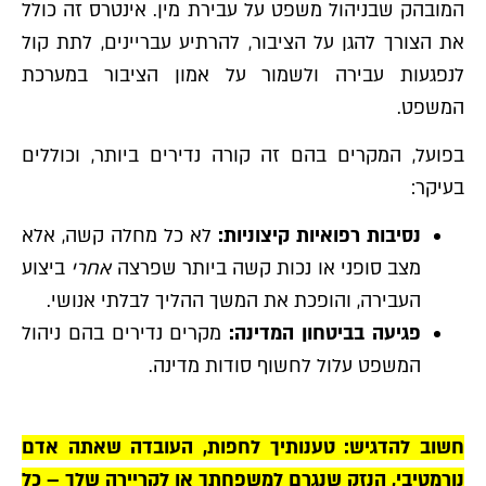
המובהק שבניהול משפט על עבירת מין. אינטרס זה כולל
את הצורך להגן על הציבור, להרתיע עבריינים, לתת קול
לנפגעות עבירה ולשמור על אמון הציבור במערכת
המשפט.
בפועל, המקרים בהם זה קורה נדירים ביותר, וכוללים
בעיקר:
נסיבות רפואיות קיצוניות:
לא כל מחלה קשה, אלא
מצב סופני או נכות קשה ביותר שפרצה
אחרי
ביצוע
העבירה, והופכת את המשך ההליך לבלתי אנושי.
פגיעה בביטחון המדינה:
מקרים נדירים בהם ניהול
המשפט עלול לחשוף סודות מדינה.
חשוב להדגיש: טענותיך לחפות, העובדה שאתה אדם
נורמטיבי, הנזק שנגרם למשפחתך או לקריירה שלך – כל