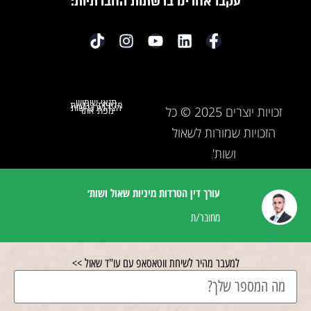
עקבו אחרינו ברשתות החברתיות:
תנאי שימוש
מדיניות פרטיות
הצהרת נגישות
זכויות יוצרים 2025 © כל
מפת אתר
הזכויות שמורות לשאול
ושות'
עורך דין הטרדות מיניות שאול ושות׳
מחובר/ת
למעבר מהיר לשיחת ווטאסאפ עם עו"ד שאול >>