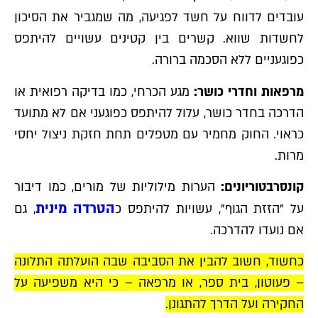
עובדים לדווח על חשד לפגיעה, מה שמגביר את הסיכון
לחשדות שווא. קשרים בין קטינים עשויים להיתפס
כפוגעניים ללא הסכמה ברורה.
מרפאות וחדרי כושר:
מגע הכרחי, כמו בדיקה רפואית או
הדרכה בחדר כושר, עלול להיתפס כפוגעני אם לא מתועד
כראוי. החוק מחמיר עם מטפלים תחת חזקת ניצול יחסי
מרות.
קונסרבטוריונים:
הערות מילוליות של מורים, כמו דיבור
הטרדה מינית
על "הזזת הגוף", עשויות להיתפס כ
, גם
אם נועדו להדרכה.
כחשוד, חשוב להבין את הסביבה שבה הועלתה התלונה
– פעוטון, בית ספר, או מרפאה – כי היא משפיעה על
החקירה ועל הדרך להתגונן.