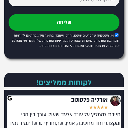
שליחה
אני מסכים/ה שהפרטים יאספו, יחוזקו ויעובדו במאגר מידע בהתאם להוראות
חוק הגנת הפרטיות ולמטרות המפורטות
במדיניות הפרטיות של האתר
. אני מוסר/ת
את המידע מרצוני החופשי ועומדות לי הזכויות המוקנות בחוק.
לקוחות ממליצים!
אודליה פלטונוב
★
★
★
★
★
חייבת להמליץ על עו"ד אלעד שאול, עורך דין הכי
מומל
ומקצועי וחד מחשבה, אמין,ישר,וחריף שיש! תמיד זמין
בעו