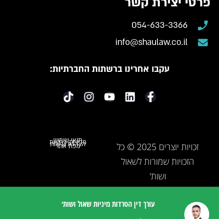
פרטי יצירת קשר
054-633-3366
info@shaulaw.co.il
עקבו אחרינו ברשתות החברתיות:
תנאי שימוש
מדיניות פרטיות
הצהרת נגישות
זכויות יוצרים 2025 © כל
מפת אתר
הזכויות שמורות לשאול
ושות'
עורך דין הטרדות מיניות שאול ושות׳