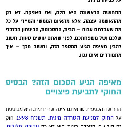
על פגיעה מינית.
התחושה הראשונה היא הלם, ואז פאניקה. לא רק
מההאשמה עצמה, אלא מהאיום הממשי והמיידי על כל
מה שעבדתם עבורו – הבית, החסכונות, הביטחון הכלכלי
שלכם ושל משפחתכם. לפני שאתם עושים טעות, חשוב
להבין מאיפה הגיע המספר הזה, וחשוב מכך – איך
מתמודדים איתו נכון.
מאיפה הגיע הסכום הזה? הבסיס
החוקי לתביעת פיצויים
הדרישה הכספית שראיתם אינה שרירותית. היא מבוססת
החוק למניעת הטרדה מינית, תשנ"ח-1998
על
. חוק
עבירה פלילית
זה קובע כי הטרדה מינית היא לא רק
,