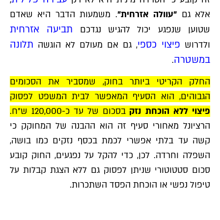
אלא גם
"עוולה אזרחית"
. משמעות הדבר היא שאדם
תביעה אזרחית
שטוען שנפגע יכול להגיש נגדכם
פיצוי כספי
תלונה
ולדרוש
, גם אם מעולם לא הוגשה
במשטרה
.
החלק הקריטי ביותר בחוק, שמסביר את הסכומים
הגבוהים, הוא הסעיף המאפשר לבית המשפט לפסוק
פיצוי ללא הוכחת נזק
בסכום של עד כ-120,000 ש"ח.
הרציונל מאחורי סעיף זה הוא ההבנה של המחוקק כי
קשה עד בלתי אפשרי לכמת בכסף נזקים כמו בושה,
השפלה וחרדה. לכן, כדי להקל על נפגעים, החוק קובע
סכום סטטוטורי שניתן לפסוק גם ללא הצגת קבלות על
טיפול נפשי או הוכחת הפסד השתכרות.