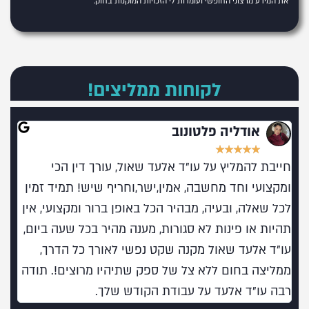
את המידע מרצוני החופשי ועומדות לי הזכויות המוקנות בחוק.
לקוחות ממליצים!
אודליה פלטונוב
★
★
★
★
★
חייבת להמליץ על עו"ד אלעד שאול, עורך דין הכי
מומל
ומקצועי וחד מחשבה, אמין,ישר,וחריף שיש! תמיד זמין
בעו
לכל שאלה, ובעיה, מבהיר הכל באופן ברור ומקצועי, אין
תהיות או פינות לא סגורות, מענה מהיר בכל שעה ביום,
עו"ד אלעד שאול מקנה שקט נפשי לאורך כל הדרך,
ממליצה בחום ללא צל של ספק שתיהיו מרוצים!. תודה
רבה עו"ד אלעד על עבודת הקודש שלך.