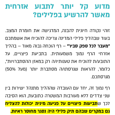
מדוע קל יותר לתבוע אזרחית
מאשר להרשיע בפלילים?
זוהי נקודה חיונית להבנה, המדגישה את חומרת המצב.
בעוד שבהליך פלילי המדינה צריכה להוכיח את אשמתכם
"מעבר לכל ספק סביר"
– רף הוכחה גבוה מאוד – בהליך
אזרחי הרף נמוך משמעותית. בתביעת פיצויים, על
התובע/ת להוכיח את טענותיו/ה רק במאזן ההסתברויות",
כלומר, להראות שגרסתו/ה מסתברת יותר (מעל 50%)
מגרסתכם.
רף נמוך זה, יחד עם העובדה שההליך מתנהל ישירות בין
שני צדדים ללא מעורבות המשטרה כתובעת, הוא הסיבה
לכך ש
תביעות פיצויים על פגיעה מינית יכולות להצליח
גם במקרים שבהם תיק פלילי היה נסגר מחוסר ראיות.