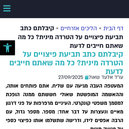
»
»
קיבלתם כתב
דף הבית
הליכים אזרחיים
תביעת פיצויים על הטרדה מינית? כל מה
פתח סרגל 
שאתם חייבים לדעת
קיבלתם כתב תביעת פיצויים על
הטרדה מינית? כל מה שאתם חייבים
לדעת
עו"ד אלעד שאול
27/09/2025
המעטפה העבה מגיעה עם שליח. אתם פותחים אותה,
וההאשמה המופשטת שאולי חששתם ממנה הופכת
למסמך משפטי קונקרטי. העיניים מרפרפות על פני ז'רגון
מאיים ונעצרות על דבר אחד: מספר. מספר גדול, עם
הרבה אפסים לידו, ודרישה שתשלמו אותו כפיצוי כספי