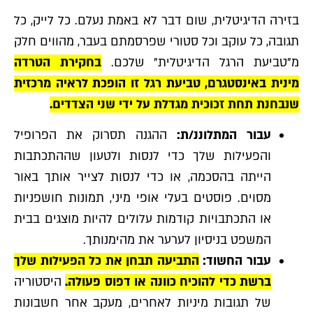
בזירה הדיגיטלית, שום דבר לא באמת נעלם. כל לייק, כל
תגובה, כל עוקב וכל סטורי שפרסמתם בעבר, מהווים חלק
מ"טביעת הרגל הדיגיטלית" שלכם.
בחקירת הטרדה
מינית באינסטגרם, טביעת רגל זו הופכת לראיה מרכזית
שנבחנת תחת זכוכית מגדלת על ידי שני הצדדים.
עבור המתלוננ/ת:
ההגנה תסרוק את הפרופיל
והפעילות שלך כדי לנסות ולטעון שההתכתבות
הייתה בהסכמה, או כדי לנסות לצייר אותך באור
מסוים. פוסטים בעלי אופי מיני, תמונות חושפניות
או התכתבויות קודמות עלולים להיות מוצגים בבית
המשפט בניסיון לערער את מהימנותך.
עבור החשוד:
התביעה תבחן את כל הפעילות שלך
ברשת כדי להוכיח כוונה או דפוס פעולה.
היסטוריה
של תגובות מיניות לאחרים, מעקב אחר חשבונות