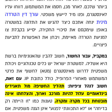
ביותר שלכם. לאחר מכן, חסמו את המשתמש, דווחו עליו
עורך דין הטרדה
לאינסטגרם, ופנו מיד לייעוץ משפטי.
מינית
ינחה אתכם כיצד להגיש את התלונה במשטרה
באופן שימקסם את סיכויי החקירה, יסייע בקבלת צו
למניעת הטרדה מאיימת, ויבחן את האפשרות לתביעת
פיצויים.
במקביל, עבור החשוד,
חשוב להבין שהאנונימיות ברשת
היא אשליה. למשטרת ישראל יש כלים טכנולוגיים ויכולת
משפטית לדרוש מאינסטגרם (מטא) לחשוף את פרטי
המשתמש מאחורי הפרופיל, כולל כתובת IP.
עם זאת,
חשוב לנהל ציפיות:
תהליך החשיפה מול תאגידים
בינלאומיים עלול להיות מורכב וארוך, והצלחתו אינה
מובטחת בכל מקרה ומקרה.
טענות כמו "זו הייתה רק
בדיחה" או "לא התכוונתי לפגוע" אינן הגנה משפטית. אם