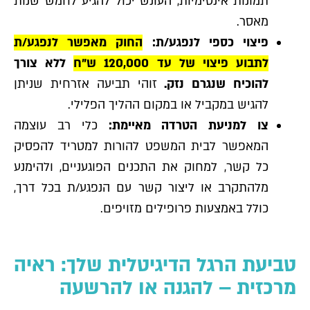
תמונות אינטימיות, העונש יכול להגיע לחמש שנות
מאסר.
פיצוי כספי לנפגע/ת:
החוק מאפשר לנפגע/ת
לתבוע פיצוי של עד 120,000 ש"ח
ללא צורך
להוכיח שנגרם נזק.
זוהי תביעה אזרחית שניתן
להגיש במקביל או במקום ההליך הפלילי.
צו למניעת הטרדה מאיימת:
כלי רב עוצמה
המאפשר לבית המשפט להורות למטריד להפסיק
כל קשר, למחוק את התכנים הפוגעניים, ולהימנע
מלהתקרב או ליצור קשר עם הנפגע/ת בכל דרך,
כולל באמצעות פרופילים מזויפים.
טביעת הרגל הדיגיטלית שלך: ראיה
מרכזית – להגנה או להרשעה