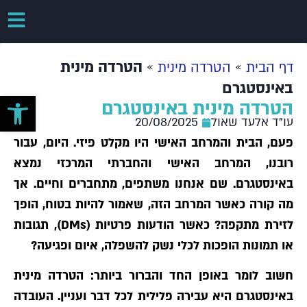
»
»
הטרדה מינית
דף הבית
הטרדה מינית
באינסטגרם
פתח סרגל 
הטרדה מינית באינסטגרם
עו"ד אלעד שאול
20/08/2025
פעם, הבית והמרחב האישי היו מקלט פיזי. היום, עבור
רובנו, המרחב האישי והחברתי המרכזי נמצא
באינסטגרם. שם אנחנו משתפים, מתחברים וחיים. אך
מה קורה כאשר המרחב הזה, שאמור להיות בטוח, הופך
לזירת מתקפה? כאשר הודעות פרטיות (DMs), תגובות
או תמונות הופכות לכלי נשק להשפלה, איום ופגיעה?
חשוב לומר באופן החד והברור ביותר: הטרדה מינית
באינסטגרם היא עבירה פלילית לכל דבר ועניין. העובדה