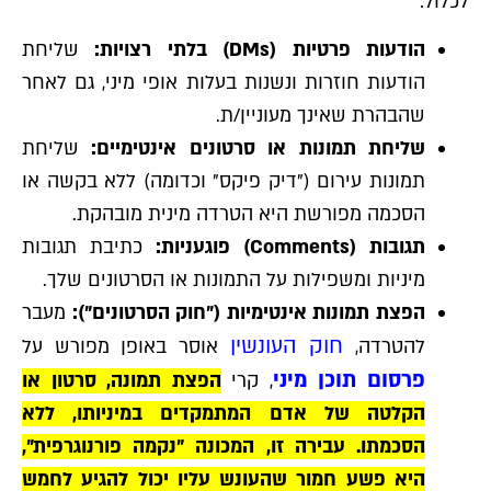
לכלול:
הודעות פרטיות (DMs) בלתי רצויות:
שליחת
הודעות חוזרות ונשנות בעלות אופי מיני, גם לאחר
שהבהרת שאינך מעוניין/ת.
שליחת תמונות או סרטונים אינטימיים:
שליחת
תמונות עירום ("דיק פיקס" וכדומה) ללא בקשה או
הסכמה מפורשת היא הטרדה מינית מובהקת.
תגובות (Comments) פוגעניות:
כתיבת תגובות
מיניות ומשפילות על התמונות או הסרטונים שלך.
הפצת תמונות אינטימיות ("חוק הסרטונים"):
מעבר
חוק העונשין
להטרדה,
אוסר באופן מפורש על
פרסום תוכן מיני
, קרי
הפצת תמונה, סרטון או
הקלטה של אדם המתמקדים במיניותו, ללא
הסכמתו. עבירה זו, המכונה "נקמה פורנוגרפית",
היא פשע חמור שהעונש עליו יכול להגיע לחמש