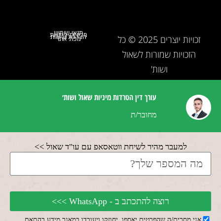
תנאי שימוש
מדיניות פרטיות
הצהרת נגישות
זכויות יוצרים 2025 © כל
מפת אתר
הזכויות שמורות לשאול
ושות'
עורך דין הטרדות מיניות שאול ושות׳
מחובר/ת
למעבר מהיר לשיחת ווטאסאפ עם עו"ד שאול >>
רוצה להתכתב ב - WhatsApp >>>
אני מסכים/ה שהפרטים יאספו, יחוזקו ויעובדו במאגר מידע בהתאם