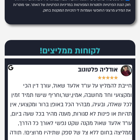
חוק הגנת הפרטיות ולמטרות המפורטות
במדיניות הפרטיות של האתר
. אני מוסר/ת
את המידע מרצוני החופשי ועומדות לי הזכויות המוקנות בחוק.
לקוחות ממליצים!
אודליה פלטונוב
★
★
★
★
★
חייבת להמליץ על עו"ד אלעד שאול, עורך דין הכי
מומל
ומקצועי וחד מחשבה, אמין,ישר,וחריף שיש! תמיד זמין
בעו
לכל שאלה, ובעיה, מבהיר הכל באופן ברור ומקצועי, אין
תהיות או פינות לא סגורות, מענה מהיר בכל שעה ביום,
עו"ד אלעד שאול מקנה שקט נפשי לאורך כל הדרך,
ממליצה בחום ללא צל של ספק שתיהיו מרוצים!. תודה