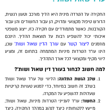
החקירה על הטרדה מינית היא הליך מורכב וטעון רגשית,
הדורש טיפול מקצועי ומדויק, הן עבור החשודים והן עבור
הקורבנות. כאשר מתמודדים עם חקירה כזו, ייצוג משפטי
איכותי יכול להשפיע רבות על תוצאות ההליך. הינכם
ליצור קשר
עורך הדין שאול ושות'
מוזמנים
עם
שכן,
הינו עו"ד הטרדות מיניות המתמחה בתחום זה, ומציע
ליווי מקיף ומקצועי לכל אורך התהליך.
למה חשוב לבחור בעורך דין שאול ושות'?
שלב הגשת התלונה:
הליווי של עו"ד שאול ושות'
בשלב זה חשוב במיוחד, כדי למנוע טעויות קריטיות
שעלולות להשפיע על המקרה.
החשוד:
עו"ד לענייני הטרדות מיניות, שאול ושות',
מייעץ ללקוחותיו כיצד לנהוג במהלך החקירה, כיצד