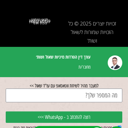
תנאי שימוש
מדיניות פרטיות
הצהרת נגישות
זכויות יוצרים 2025 © כל
מפת אתר
הזכויות שמורות לשאול
ושות'
עורך דין הטרדות מיניות שאול ושות׳
מחובר/ת
למעבר מהיר לשיחת ווטאסאפ עם עו"ד שאול >>
רוצה להתכתב ב - WhatsApp >>>
אני מסכים/ה שהפרטים יאספו, יחוזקו ויעובדו במאגר מידע בהתאם להוראות חוק הגנת