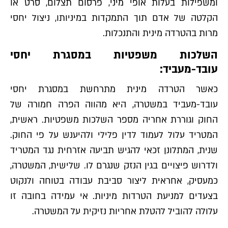
ומשפילות בעלות אופי מיני, פרסום תצלום, סרט או
הקלטה של אדם תוך התמקדות במיניותו, ניצול יחסי
מרות בהטרדה מינית והתנכלות.
השלכות משפטיות במסגרת יחסי
עובד-מעביד:
כאשר הטרדה מינית מתרחשת במסגרת יחסי
עובד-מעביד במשטרה, היא מהווה הפרה חמורה של
החוק וגוררת אחריה מספר השלכות משפטיות. ראשית,
המטריד עלול לעמוד לדין פלילי ולהיענש על פי החוק.
שנית, המתלונן זכאי להגיש תביעה אזרחית נגד המטריד
ולדרוש פיצויים בגין הנזק שנגרם לו. שלישית, המשטרה,
כמעסיק, אחראית ליצור סביבת עבודה בטוחה ולנקוט
בצעדים למניעת הטרדות מיניות. אי עמידה בחובה זו
עלולה להוביל להטלת אחריות נזיקית על המשטרה.