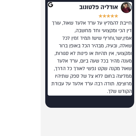
אודליה פלטונוב
רועי גלילי
★
★
★
★
★
★
★
★
★
★
חייבת להמליץ על עו"ד אלעד שאול, עורך
מומלץ בחום. מקצוען על 
דין הכי ומקצועי וחד מחשבה,
רמה כזו בעולם המשפט 
אמין,ישר,וחריף שיש! תמיד זמין לכל
שאלה, ובעיה, מבהיר הכל באופן ברור
ומקצועי, אין תהיות או פינות לא סגורות,
מענה מהיר בכל שעה ביום, עו"ד אלעד
שאול מקנה שקט נפשי לאורך כל הדרך,
ממליצה בחום ללא צל של ספק שתיהיו
מרוצים!. תודה רבה עו"ד אלעד על עבודת
הקודש שלך.