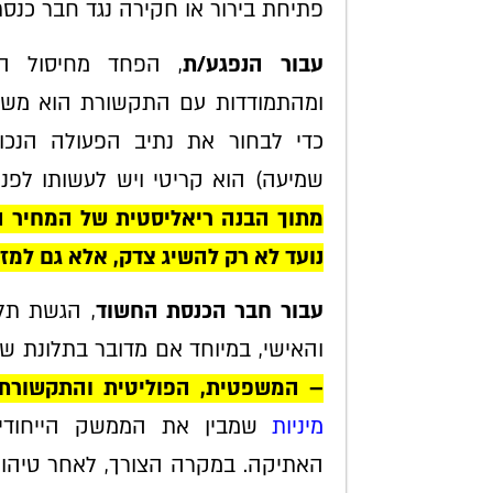
פתיחת בירור או חקירה נגד חבר כנס
עבור הנפגע/ת
, הפחד מחיסול הקר
ומהתמודדות עם התקשורת הוא משתק.
כדי לבחור את נתיב הפעולה הנכון.
שמיעה) הוא קריטי ויש לעשותו לפני
מתוך הבנה ריאליסטית של המחיר הא
נועד לא רק להשיג צדק, אלא גם למזע
עבור חבר הכנסת החשוד
, הגשת תלו
והאישי, במיוחד אם מדובר בתלונת שו
– המשפטית, הפוליטית והתקשורתי
מיניות
שמבין את הממשק הייחודי
האתיקה. במקרה הצורך, לאחר טיהו