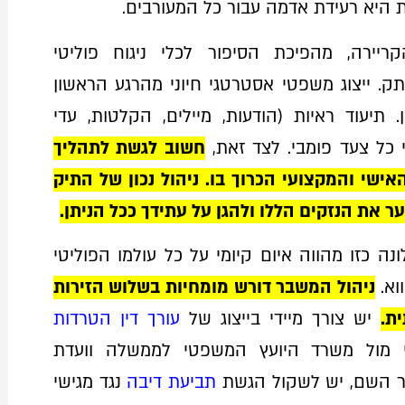
ת היא רעידת אדמה עבור כל המעורבים.
יירה, מהפיכת הסיפור לכלי ניגוח פוליטי
 ייצוג משפטי אסטרטגי חיוני מהרגע הראשון
 תיעוד ראיות (הודעות, מיילים, הקלטות, עדי
 כל צעד פומבי. לצד זאת,
חשוב לגשת לתהליך
ישי והמקצועי הכרוך בו. ניהול נכון של התיק
ר את הנזקים הללו ולהגן על עתידך ככל הניתן.
נה כזו מהווה איום קיומי על כל עולמו הפוליטי
וא.
ניהול המשבר דורש מומחיות בשלוש הזירות
ת.
יש צורך מיידי בייצוג של
עורך דין הטרדות
 מול משרד היועץ המשפטי לממשלה וועדת
ר השם, יש לשקול הגשת
תביעת דיבה
נגד מגישי