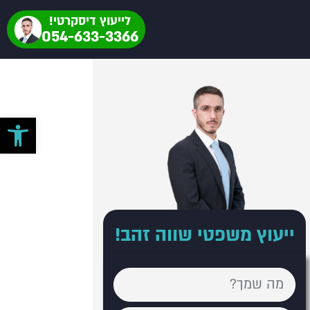
לייעוץ דיסקרטי!
054-633-3366
פתח סרגל 
ייעוץ משפטי שווה זהב!