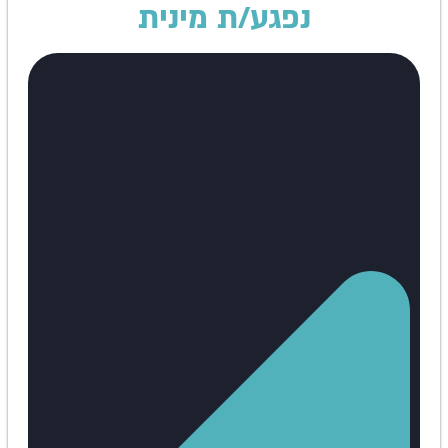
נפגע/ת מינית