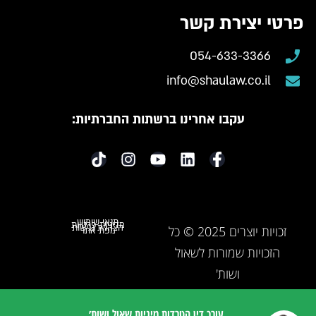
פרטי יצירת קשר
054-633-3366
info@shaulaw.co.il
עקבו אחרינו ברשתות החברתיות:
תנאי שימוש
מדיניות פרטיות
הצהרת נגישות
זכויות יוצרים 2025 © כל
מפת אתר
הזכויות שמורות לשאול
ושות'
עורך דין הטרדות מיניות שאול ושות׳