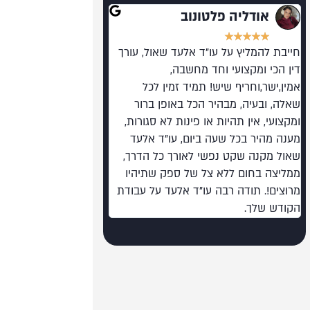
אודליה פלטונוב
רועי גלילי
★
★
★
★
★
★
★
★
★
★
חייבת להמליץ על עו"ד אלעד שאול, עורך
מומלץ בחום. מקצוען על 
דין הכי ומקצועי וחד מחשבה,
רמה כזו בעולם המשפט 
אמין,ישר,וחריף שיש! תמיד זמין לכל
שאלה, ובעיה, מבהיר הכל באופן ברור
ומקצועי, אין תהיות או פינות לא סגורות,
מענה מהיר בכל שעה ביום, עו"ד אלעד
שאול מקנה שקט נפשי לאורך כל הדרך,
ממליצה בחום ללא צל של ספק שתיהיו
מרוצים!. תודה רבה עו"ד אלעד על עבודת
הקודש שלך.