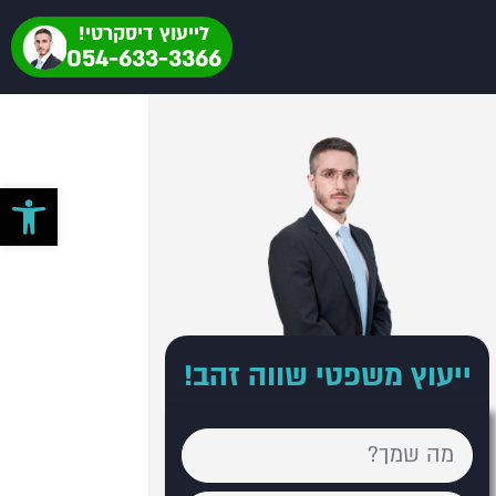
לייעוץ דיסקרטי!
054-633-3366
פתח סרגל 
ייעוץ משפטי שווה זהב!