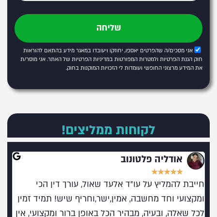
שליחה
אני מסכים/ה שהפרטים יאספו, יחוזקו ויעובדו במאגר מידע בהתאם להוראות
חוק הגנת הפרטיות ולמטרות המפורטות
במדיניות הפרטיות של האתר
. אני מוסר/ת
את המידע מרצוני החופשי ועומדות לי הזכויות המוקנות בחוק.
לקוחות ממליצים!
אודליה פלטונוב
★
★
★
★
★
חייבת להמליץ על עו"ד אלעד שאול, עורך דין הכי
מומל
ומקצועי וחד מחשבה, אמין,ישר,וחריף שיש! תמיד זמין
בעו
לכל שאלה, ובעיה, מבהיר הכל באופן ברור ומקצועי, אין