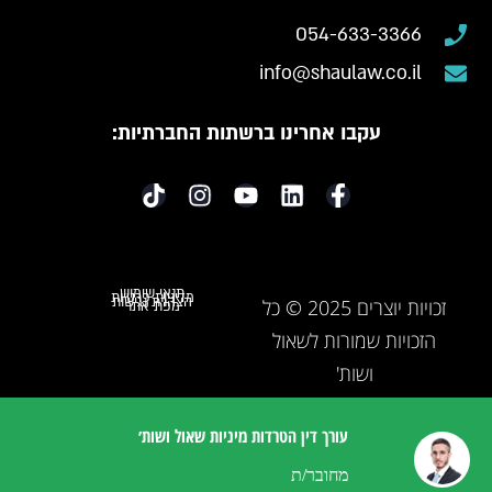
054-633-3366
info@shaulaw.co.il
עקבו אחרינו ברשתות החברתיות:
תנאי שימוש
מדיניות פרטיות
הצהרת נגישות
זכויות יוצרים 2025 © כל
מפת אתר
הזכויות שמורות לשאול
ושות'
עורך דין הטרדות מיניות שאול ושות׳
מחובר/ת