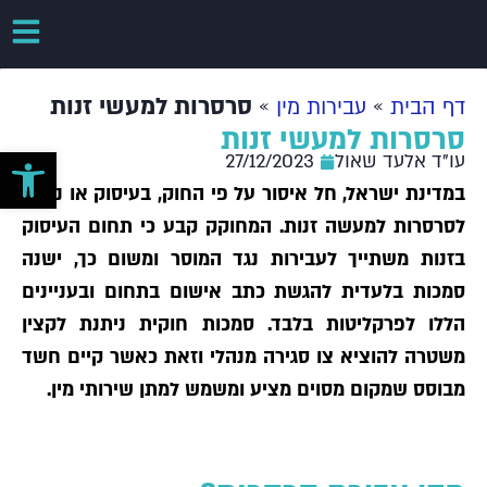
»
»
סרסרות למעשי זנות
דף הבית
עבירות מין
סרסרות למעשי זנות
פתח סרגל 
עו"ד אלעד שאול
27/12/2023
במדינת ישראל, חל איסור על פי החוק, בעיסוק או ניסיון
לסרסרות למעשה זנות. המחוקק קבע כי תחום העיסוק
בזנות משתייך לעבירות נגד המוסר ומשום כך, ישנה
סמכות בלעדית להגשת כתב אישום בתחום ובעניינים
הללו לפרקליטות בלבד. סמכות חוקית ניתנת לקצין
משטרה להוציא צו סגירה מנהלי וזאת כאשר קיים חשד
מבוסס שמקום מסוים מציע ומשמש למתן שירותי מין.