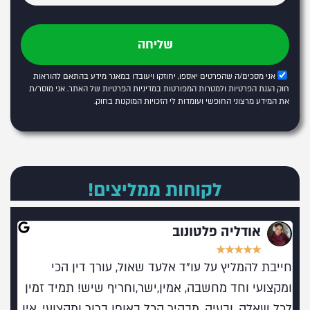
שליחה
אני מסכים/ה שהפרטים יאספו, יחוזקו ויעובדו במאגר מידע בהתאם להוראות
חוק הגנת הפרטיות ולמטרות המפורטות
במדיניות הפרטיות של האתר
. אני מוסר/ת
את המידע מרצוני החופשי ועומדות לי הזכויות המוקנות בחוק.
לקוחות ממליצים!
אודליה פלטונוב
★
★
★
★
★
חייבת להמליץ על עו"ד אלעד שאול, עורך דין הכי
מומל
ומקצועי וחד מחשבה, אמין,ישר,וחריף שיש! תמיד זמין
בעו
לכל שאלה, ובעיה, מבהיר הכל באופן ברור ומקצועי, אין