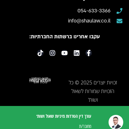
054-633-3366
info@shaulaw.co.il
עקבו אחרינו ברשתות החברתיות:
תנאי שימוש
מדיניות פרטיות
הצהרת נגישות
זכויות יוצרים 2025 © כל
מפת אתר
הזכויות שמורות לשאול
ושות'
עורך דין הטרדות מיניות שאול ושות׳
מחובר/ת